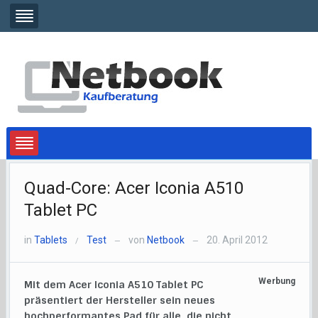
Quad-Core: Acer Iconia A510
Tablet PC
in
Tablets
Test
von
Netbook
20. April 2012
/
—
—
Werbung
Mit dem Acer Iconia A510 Tablet PC
präsentiert der Hersteller sein neues
hochperformantes Pad für alle, die nicht