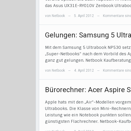
das Asus UX31E-RY010V Zenbook Ultraboo
von
Netbook
5. April 2012
Kommentare sind
—
—
Gelungen: Samsung 5 Ultr
Mit dem Samsung 5 Ultrabook NP530 setzt 
„Super-Netbooks“ nach dem Vorbild des App
ganz gut gelungen. Netbook Kaufberatung 
von
Netbook
4. April 2012
Kommentare sind
—
—
Bürorechner: Acer Aspire 
Apple hats mit den „Air“-Modellen vorgem
Ultrabooks. Die Klasse von Mini-Rechnern
Leistung wie ein Notebook punkten sollen.
günstigsten Flachrechner. Netbook-Kaufbe