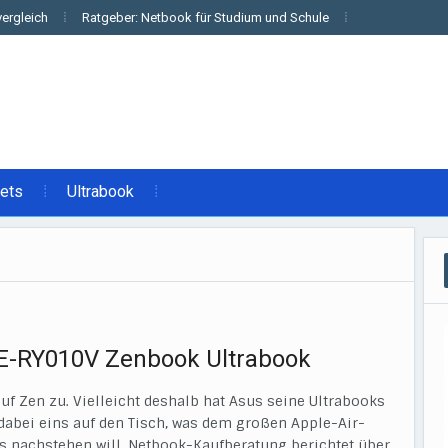
ergleich
Ratgeber: Netbook für Studium und Schule
lets
Ultrabook
E-RY010V Zenbook Ultrabook
h auf Zen zu. Vielleicht deshalb hat Asus seine Ultrabooks
bei eins auf den Tisch, was dem großen Apple-Air-
ts nachstehen will. Netbook-Kaufberatung berichtet über