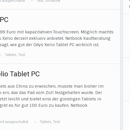
 ausgeschaltet
Test
,
Ultrabook
—
 PC
r 99 Euro mit kapazitativen Touchscreen. Möglich machts
s Xelio derzeit exklusiv anbietet. Netbook Kaufberatung
agt, wie gut der Odys Xelio Tablet PC wirklich ist.
Tablets
,
Test
—
io Tablet PC
lets aus China zu erwischen, musste man bisher im
 ein, das das Pad vom Zoll festgehalten wurde. Der
zt leicht und bietet eins der günstigen Tablets in
gibt es für gut 100 Euro zu kaufen. Netbook
nd ausgeschaltet
Tablets
,
Test
—