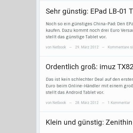
Sehr günstig: EPad LB-01 T
Noch so ein günstiges China-Pad: Den EPad
kaufen. Dazu kommt noch drei Euro Vers
stellt das günstige Tablet vor.
von
Netbook
29. März 2012
Kommentare si
—
—
Ordentlich groß: imuz TX82
Das ist kein schlechter Deal auf den erste
Euro beim Online-Händler mit einem groß
stellt das Android Tablet vor.
von
Netbook
28. März 2012
1 Kommentar
—
—
Klein und günstig: Zenithi