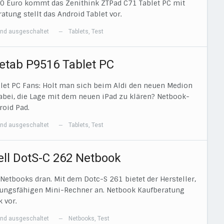
00 Euro kommt das Zenithink ZTPad C71 Tablet PC mit
tung stellt das Android Tablet vor.
nd ausgeschaltet
Tablets
,
Test
—
fetab P9516 Tablet PC
ablet PC Fans: Holt man sich beim Aldi den neuen Medion
abei, die Lage mit dem neuen iPad zu klären? Netbook-
roid Pad.
nd ausgeschaltet
Tablets
,
Test
—
ell DotS-C 262 Netbook
Netbooks dran. Mit dem Dotc-S 261 bietet der Hersteller,
stungsfähigen Mini-Rechner an. Netbook Kaufberatung
 vor.
nd ausgeschaltet
Netbooks
,
Test
—