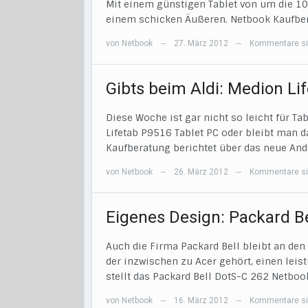
Mit einem günstigen Tablet von um die 1
einem schicken Äußeren. Netbook Kaufbera
von
Netbook
27. März 2012
Kommentare si
—
—
Gibts beim Aldi: Medion Li
Diese Woche ist gar nicht so leicht für T
Lifetab P9516 Tablet PC oder bleibt man d
Kaufberatung berichtet über das neue And
von
Netbook
26. März 2012
Kommentare si
—
—
Eigenes Design: Packard B
Auch die Firma Packard Bell bleibt an den 
der inzwischen zu Acer gehört, einen lei
stellt das Packard Bell DotS-C 262 Netbook
von
Netbook
16. März 2012
Kommentare si
—
—