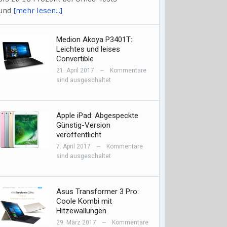
und
[mehr lesen…]
Medion Akoya P3401T:
Leichtes und leises
Convertible
21. April 2017
Kommentare
—
sind ausgeschaltet
Apple iPad: Abgespeckte
Günstig-Version
veröffentlicht
7. April 2017
Kommentare
—
sind ausgeschaltet
Asus Transformer 3 Pro:
Coole Kombi mit
Hitzewallungen
29. März 2017
Kommentare
—