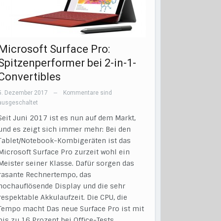
Microsoft Surface Pro:
Spitzenperformer bei 2-in-1-
Convertibles
5. Dezember 2017
Kommentare sind
—
ausgeschaltet
Seit Juni 2017 ist es nun auf dem Markt,
und es zeigt sich immer mehr: Bei den
Tablet/Notebook-Kombigeräten ist das
Microsoft Surface Pro zurzeit wohl ein
Meister seiner Klasse. Dafür sorgen das
rasante Rechnertempo, das
hochauflösende Display und die sehr
respektable Akkulaufzeit. Die CPU, die
Tempo macht Das neue Surface Pro ist mit
bis zu 16 Prozent bei Office-Tests